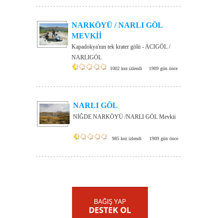
NARKÖYÜ / NARLI GÖL
MEVKİİ
Kapadokya'nın tek krater gölü - ACIGÖL /
NARLIGÖL
1002 kez izlendi
1909 gün önce
NARLI GÖL
NİĞDE NARKÖYÜ /NARLI GÖL Mevkii
985 kez izlendi
1909 gün önce