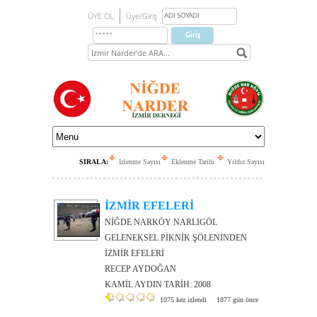
ÜYE OL
Üye/Giriş
SIRALA:
İzlenme Sayısı
Eklenme Tarihi
Yıldız Sayısı
İZMİR EFELERİ
NİĞDE NARKÖY NARLIGÖL
GELENEKSEL PİKNİK ŞÖLENİNDEN
İZMİR EFELERİ
RECEP AYDOĞAN
KAMİL AYDIN TARİH: 2008
1075 kez izlendi
1877 gün önce