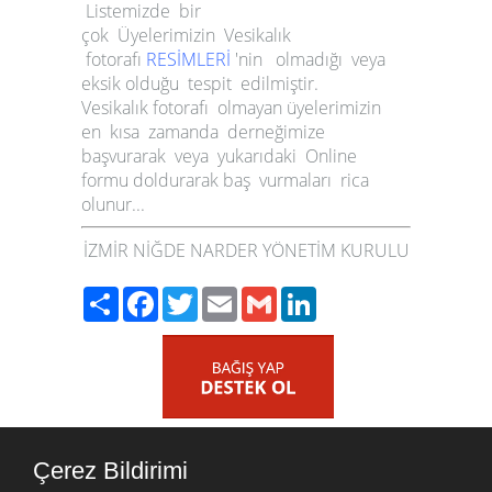
Listemizde bir
çok Üyelerimizin Vesikalık
fotorafı
RESİMLERİ
'nin olmadığı veya
eksik olduğu tespit edilmiştir.
Vesikalık fotorafı olmayan üyelerimizin
en kısa zamanda derneğimize
başvurarak veya yukarıdaki Online
formu doldurarak baş vurmaları rica
olunur...
İZMİR NİĞDE NARDER YÖNETİM KURULU
Paylaş
Facebook
Twitter
Email
Gmail
LinkedIn
Çerez Bildirimi