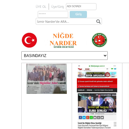
ÜYE OL
Üye/Giriş