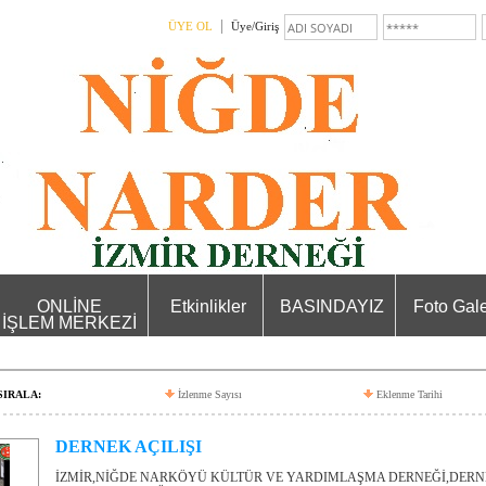
ÜYE OL
Üye/Giriş
ONLİNE
Etkinlikler
BASINDAYIZ
Foto Gale
İŞLEM MERKEZİ
SIRALA:
İzlenme Sayısı
Eklenme Tarihi
DERNEK AÇILIŞI
İZMİR,NİĞDE NARKÖYÜ KÜLTÜR VE YARDIMLAŞMA DERNEĞİ,DERNEK