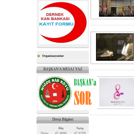
Organizasyonlar
BAŞKAN'A MESAJ YAZ
Döviz Bilgileri
Alış
Satış
Dolar
47.4896
47.6799