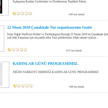
Açılışımıza Katılan Üyelerimize ve Dostlarımıza Teşekkür Ederiz.
1383 kez izlendi
22 Nisan 2018 Çanakkale Tur organizasyonu Gezisi
İzmir Niğde NarKöyü Kültür ve Yardımlaşma Derneği 22 Nisan 2018 de Çanakkale Şehi
yad ettik,Vatanımız için mucadele eden Tüm şehitlerimize Allah rahmet eylesin...
1271 kez izlendi
KADINLAR GÜNÜ PROGRAMIMIZ.
NİĞDE NARKÖYÜ DERNEĞİ KADINLAR GÜNÜ PROGRAMIMIZ.
838 kez izlendi