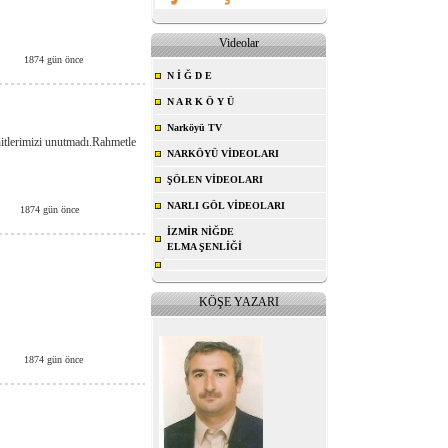
Videolar
1874 gün önce
N İ Ğ D E
N A R K Ö Y Ü
Narköyü TV
tlerimizi unutmadı.Rahmetle
NARKÖYÜ VİDEOLARI
ŞÖLEN VİDEOLARI
NARLI GÖL VİDEOLARI
1874 gün önce
İZMİR NİĞDE
ELMA ŞENLİĞİ
KÖŞE YAZARI
1874 gün önce