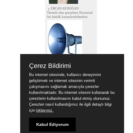
ERCAN AYDOĞAN
Önemli olan gerçekten Kurumsal
bir kimlik kazandırabilmektir.
İZMİR / NARDER
Çerez Bildirimi
Değerli Üyelerimiz web sitemize
yazar olmak istermisiniz???
Bu internet sitesinde, kullanıcı deneyimini
geliştirmek ve internet sitesinin verimli
çalışmasını sağlamak amacıyla çerezler
kullanılmaktadır. Bu internet sitesini kullanarak bu
çerezlerin kullanılmasını kabul etmiş olursunuz.
Çerezleri nasıl kullandığımız ile ilgili detaylı bilgi
için
tıklayınız.
Kabul Ediyorum