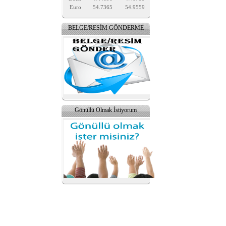
Euro
54.7365
54.9559
BELGE/RESİM GÖNDERME
Gönüllü Olmak İstiyorum