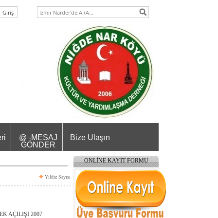
ri
@ -MESAJ
Bize Ulaşın
GÖNDER
ONLİNE KAYIT FORMU
Yıldız Sayısı
 AÇILIŞI 2007